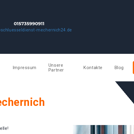
schluesseldienst-mechernich24.de
Unsere
e
Impressum
Kontakte
Blog
Partner
echernich
elle!