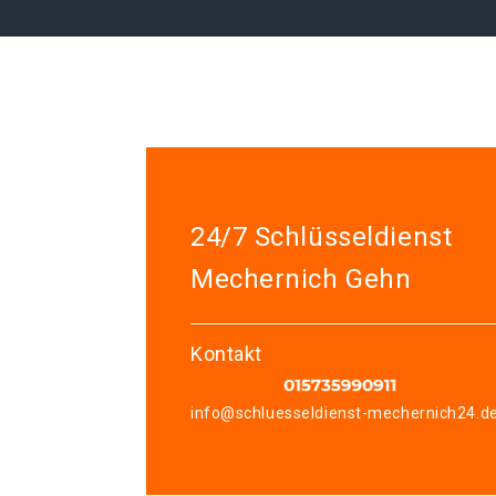
24/7 Schlüsseldienst
Mechernich Gehn
Kontakt
info@schluesseldienst-mechernich24.d